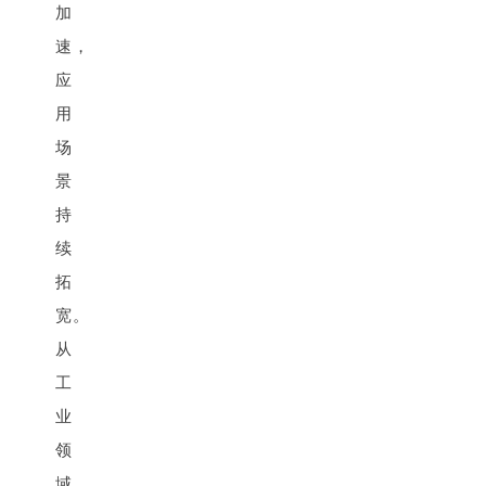
加
速，
应
用
场
景
持
续
拓
宽。
从
工
业
领
域