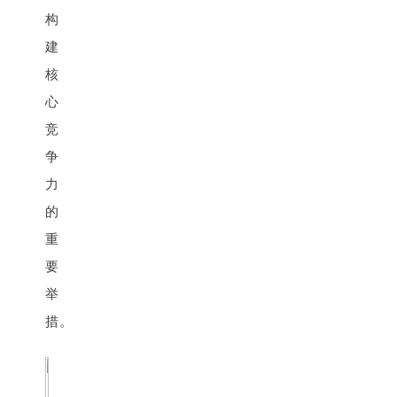
构
建
核
心
竞
争
力
的
重
要
举
措。