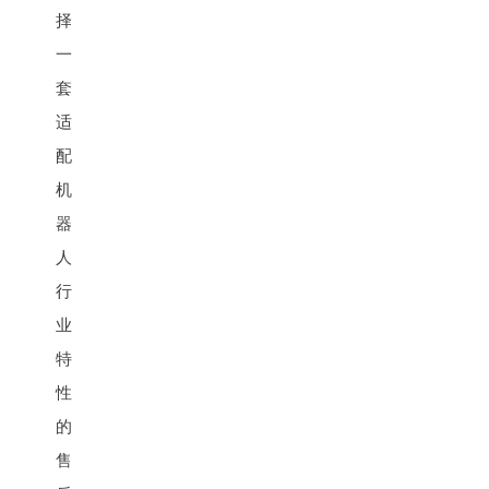
择
一
套
适
配
机
器
人
行
业
特
性
的
售