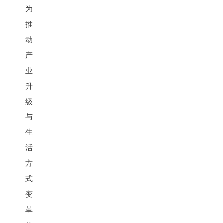
为
推
动
产
业
升
级
与
生
活
方
式
变
革