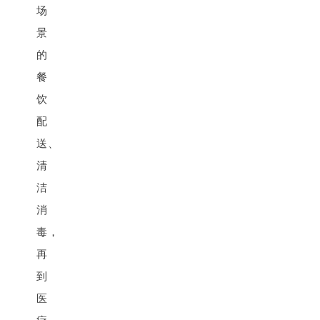
场
景
的
餐
饮
配
送、
清
洁
消
毒，
再
到
医