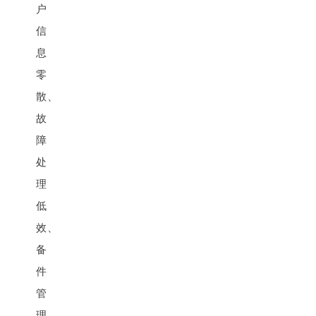
户
信
息
零
散、
故
障
处
理
低
效、
备
件
管
理