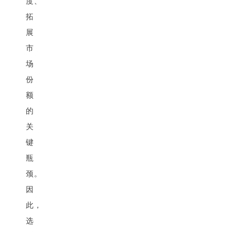
度、
拓
展
市
场
份
额
的
关
键
瓶
颈。
因
此，
选