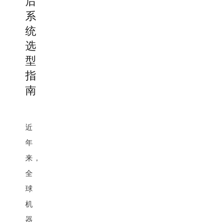
后
系
统
选
型
指
南
近
年
来，
全
球
机
器