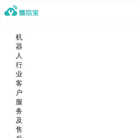
机
器
人
行
业
客
户
服
务
及
售