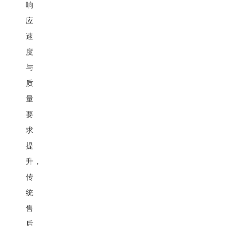
响
应
速
度
与
质
量
要
求
提
升，
传
统
售
后