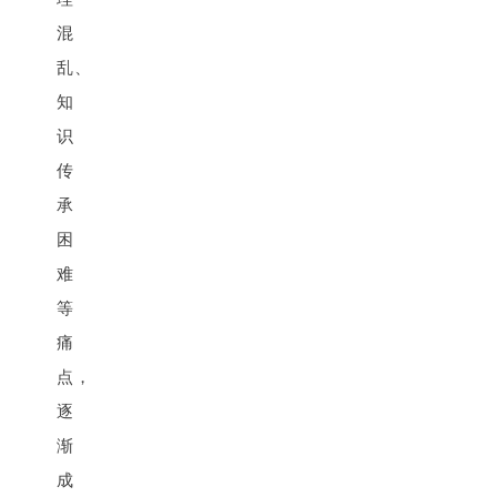
混
乱、
知
识
传
承
困
难
等
痛
点，
逐
渐
成