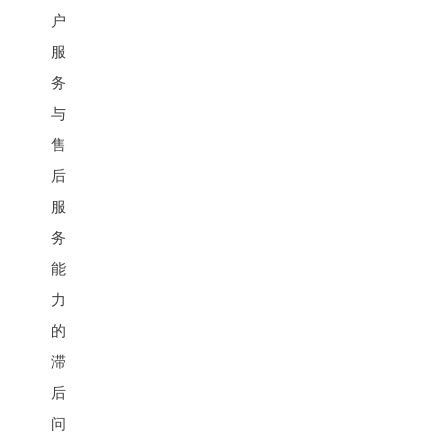
户
服
务
与
售
后
服
务
能
力
的
滞
后
问