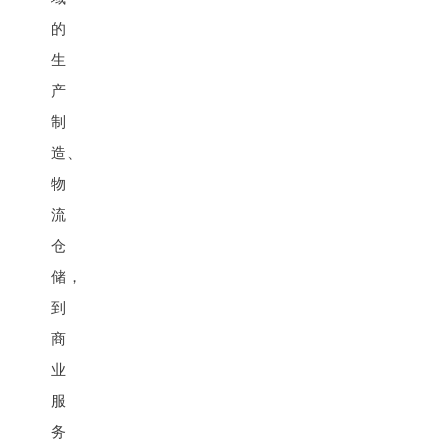
的
生
产
制
造、
物
流
仓
储，
到
商
业
服
务