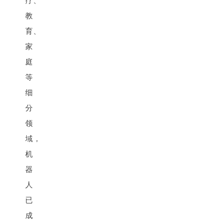
疗、
教
育、
家
庭
等
细
分
领
域，
机
器
人
已
成