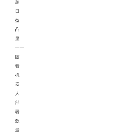
题
日
益
凸
显
——
随
着
机
器
人
部
署
数
量