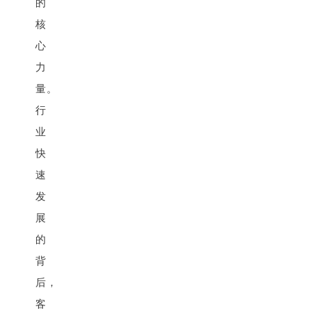
的
核
心
力
量。
行
业
快
速
发
展
的
背
后，
客