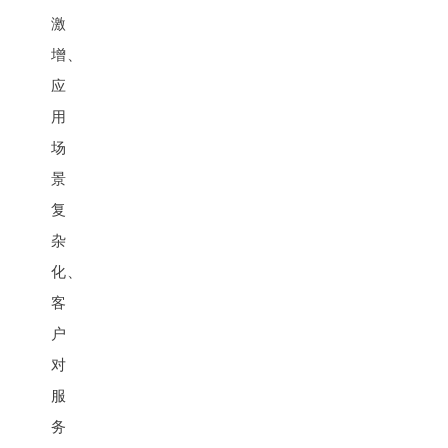
激
增、
应
用
场
景
复
杂
化、
客
户
对
服
务