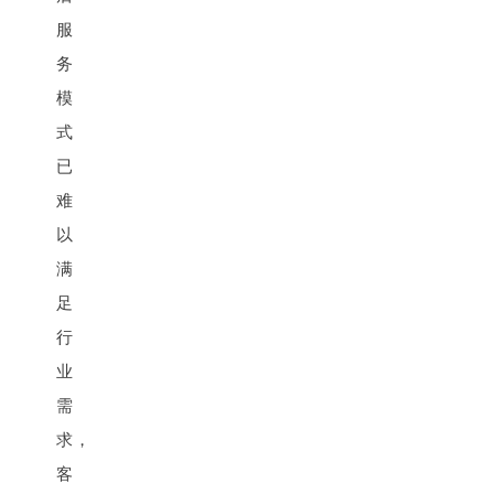
服
务
模
式
已
难
以
满
足
行
业
需
求，
客