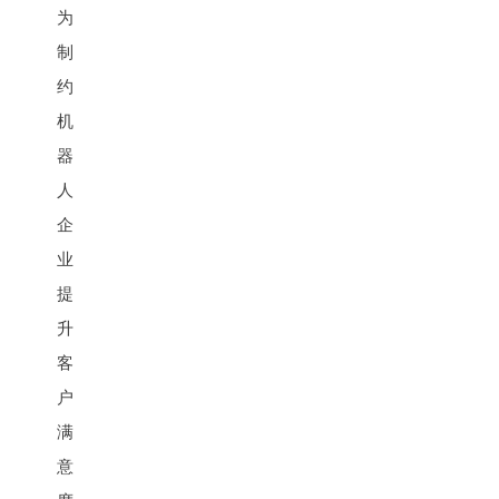
为
制
约
机
器
人
企
业
提
升
客
户
满
意