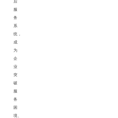
后
服
务
系
统，
成
为
企
业
突
破
服
务
困
境、