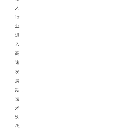
人
行
业
进
入
高
速
发
展
期，
技
术
迭
代