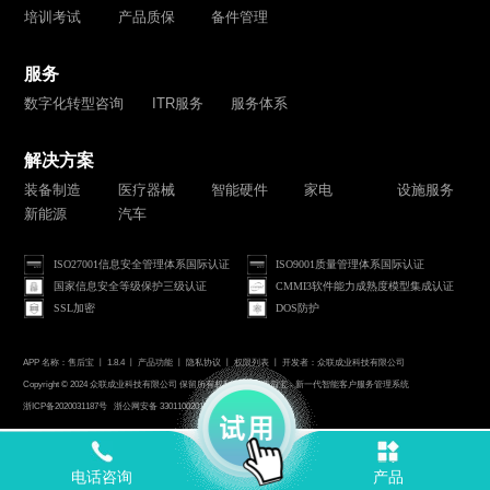
培训考试
产品质保
备件管理
服务
数字化转型咨询
ITR服务
服务体系
解决方案
装备制造
医疗器械
智能硬件
家电
设施服务
新能源
汽车
ISO27001信息安全管理体系国际认证
ISO9001质量管理体系国际认证
国家信息安全等级保护三级认证
CMMI3软件能力成熟度模型集成认证
SSL加密
DOS防护
APP 名称：售后宝 丨 1.8.4 丨
产品功能
丨
隐私协议
丨
权限列表
丨 开发者：众联成业科技有限公司
Copyright © 2024 众联成业科技有限公司 保留所有权利 Publink售后宝 - 新一代智能客户服务管理系统
浙ICP备2020031187号
浙公网安备 33011002015546号
电话咨询
产品