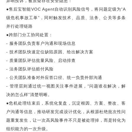
异响投诉，被质疑存在安全隐患：
●售后宝智能VOC Agent自动识别风险信号，将问题定级为“A
级危机事故工单”，同时触发技术、品质、法务、公关等多条
并行处理链路
●跨部门分工协同处置：
- 服务团队负责客户沟通和现场信息
- 技术团队快速定位缺陷原因、给出解决方案
- 质量团队评估批量风险、启动排查
- 法务团队评估赔付风险
- 公关团队准备对外应答口径、统一负责外部沟通
- 管理层则通过统一视图关注事件进展，“问题谁在解决，解
决的怎么样”清楚明晰。
●危机处理结束后，系统化复盘，沉淀根因、方案、整改、客
户沟通等信息，推动研发完成设计优化，从根源杜绝批次性问
题重复发生，让一次高风险事件不只是被处理掉，而是转化为
组织能力的一次升级。