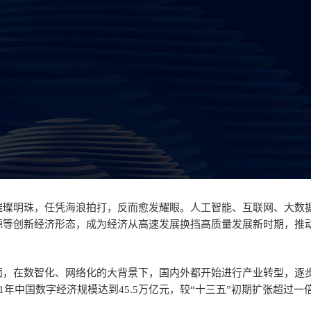
璀璨明珠，任凭海浪拍打，反而愈发耀眼。人工智能、互联网、大数
源等创新经济形态，成为经济从高速发展换挡高质量发展新时期，推
面，在数智化、网络化的大背景下，国内外都开始进行产业转型，逐
1年中国数字经济规模达到45.5万亿元，较“十三五”初期扩张超过一