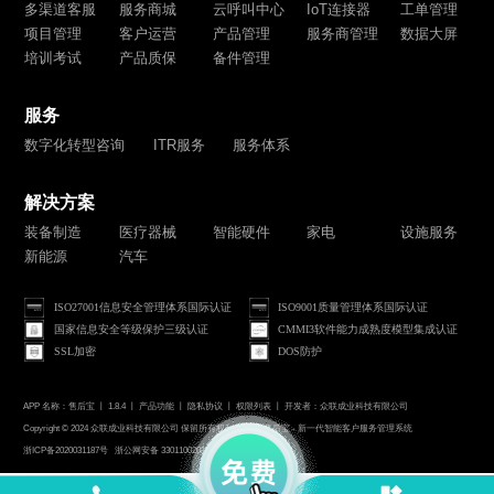
多渠道客服
服务商城
云呼叫中心
IoT连接器
工单管理
项目管理
客户运营
产品管理
服务商管理
数据大屏
培训考试
产品质保
备件管理
服务
数字化转型咨询
ITR服务
服务体系
解决方案
装备制造
医疗器械
智能硬件
家电
设施服务
新能源
汽车
ISO27001信息安全管理体系国际认证
ISO9001质量管理体系国际认证
国家信息安全等级保护三级认证
CMMI3软件能力成熟度模型集成认证
SSL加密
DOS防护
APP 名称：售后宝 丨 1.8.4 丨
产品功能
丨
隐私协议
丨
权限列表
丨 开发者：众联成业科技有限公司
Copyright © 2024 众联成业科技有限公司 保留所有权利 Publink售后宝 - 新一代智能客户服务管理系统
浙ICP备2020031187号
浙公网安备 33011002015546号