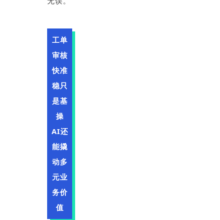
无误。
工单
审核
快准
稳只
是基
操
AI还
能撬
动多
元业
务价
值