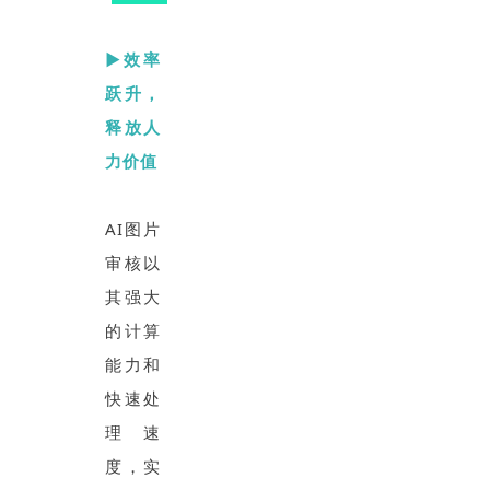
▶效率
跃升，
释放人
力价值
AI图片
审核以
其强大
的计算
能力和
快速处
理速
度，实