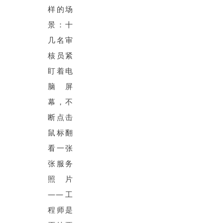
样的场
景：十
几名审
核员紧
盯着电
脑屏
幕，不
断点击
鼠标翻
看一张
张服务
照片
——工
程师是