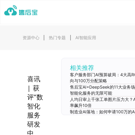
资源中心
热门专题
AI智能应用
相关推荐
客户服务部门AI预算破局：4大高R
喜讯
向与100万分配策略
| 获
售后宝AI+DeepSeek的11大业
智能化服务的无限可能
评“数
人均日审上千张工单图片压力大？A
智化
率飙升10倍
制造业AI落地：如何申请100万的A
服务
研发
中