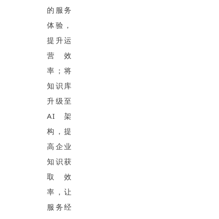
的服务
体验，
提升运
营效
率；将
知识库
升级至
AI架
构，提
高企业
知识获
取效
率，让
服务经