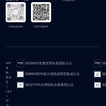
扫码在线咨询
扫码下载APP
ISO9001质量管理体系国际认证
I
APP
名
称：
CMMI3软件能力成熟度模型集成认证
国
售后
宝
ISO27701全球隐私合规通用认证
S
丨
1.8.4
丨
产
品