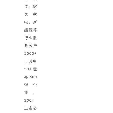
造、家
居家
电、新
能源等
行业服
务客户
5000+
，其中
50+世
界500
强企
业、
300+
上市公