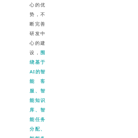
心的优
势，不
断完善
研发中
心的建
设，
围
绕基于
AI的智
能客
服、智
能知识
库、智
能任务
分配、