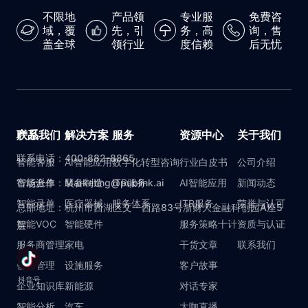
不限地
产品领
专业服
免费咨
域，覆
先，引
务，高
询，售
盖全球
领行业
度信赖
后无忧
产品
联系我们
解决方案
服务
资源中心
关于我们
联系电话：400-882-8865
智能客服
AI智能应用
数字化转型咨询
行业白皮书
公司介绍
智能派单
市场合作：Marketing@publink.ai
装备制造
ITR服务
AI智能应用
新闻动态
智能录单
医疗器械
服务体系
ITR服务
荣誉与认可
总部地址：杭州市西湖区文一西路83号浙财大金融科创园A座5
智能VOC
智能硬件
服务策略十计
资质与认证
层
服务商管理
家电
干货文章
联系我们
备件管理
设施服务
客户故事
抖音号
企业知识库
新能源
对话专家
智能分析
汽车
大咖直播