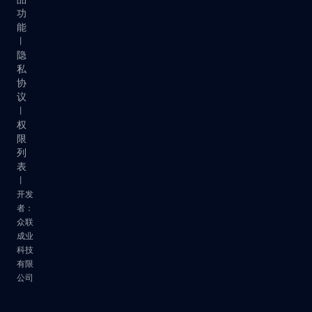
功
能
丨
隐
私
协
议
丨
权
限
列
表
丨
开发
者：
众联
成业
科技
有限
公司