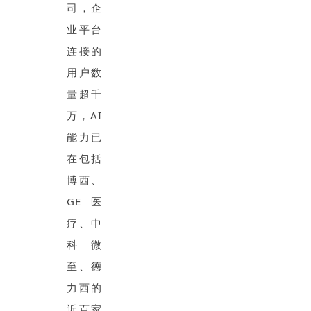
司，企
业平台
连接的
用户数
量超千
万，AI
能力已
在包括
博西、
GE医
疗、中
科微
至、德
力西的
近百家