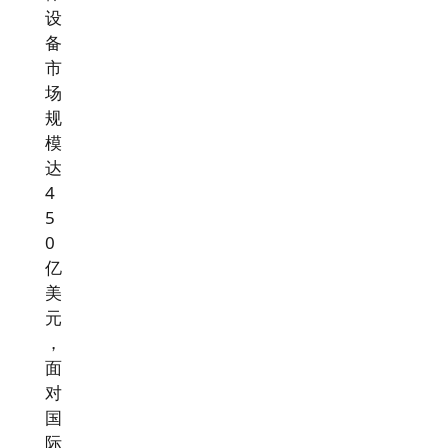
设
备
市
场
规
模
达
4
5
0
亿
美
元
，
面
对
国
际