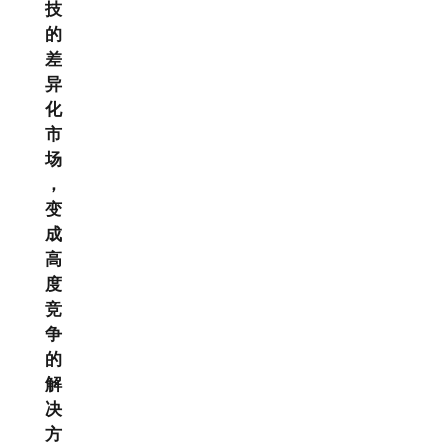
技
的
差
异
化
市
场
，
变
成
高
度
竞
争
的
解
决
方