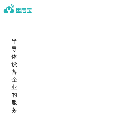
半
导
体
设
备
企
业
的
服
务