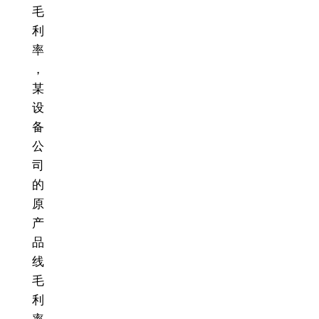
毛
利
率
，
某
设
备
公
司
的
原
产
品
线
毛
利