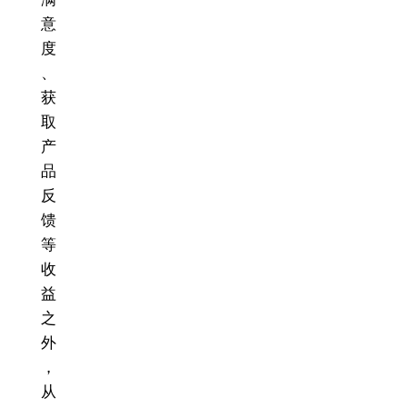
意
度
、
获
取
产
品
反
馈
等
收
益
之
外
，
从