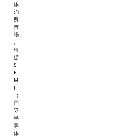
体
消
费
市
场
。
根
据
S
E
M
I
（
国
际
半
导
体