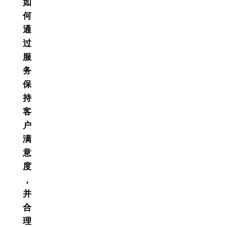
如
何
通
过
服
务
保
持
客
户
满
意
度
，
并
合
理