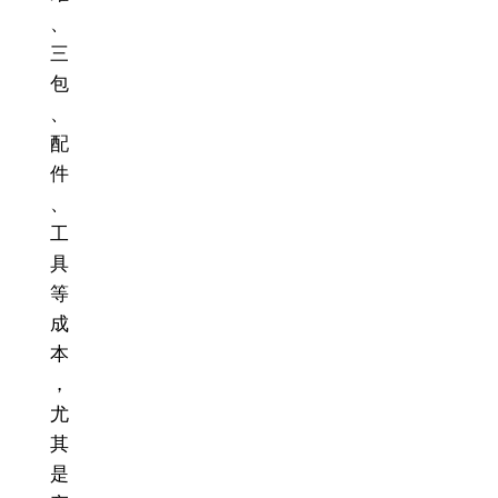
、
三
包
、
配
件
、
工
具
等
成
本
，
尤
其
是