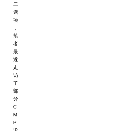
二
选
项
，
笔
者
最
近
走
访
了
部
分
C
M
P
设