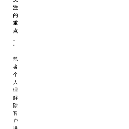
注
的
重
点
。
”
笔
者
个
人
理
解
除
客
户
满