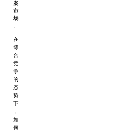
案
市
场
。
在
综
合
竞
争
的
态
势
下
，
如
何