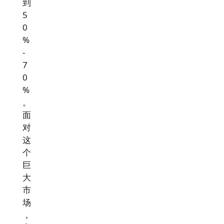
到
5
0
%
-
7
0
%
。
面
对
这
个
巨
大
市
场
，