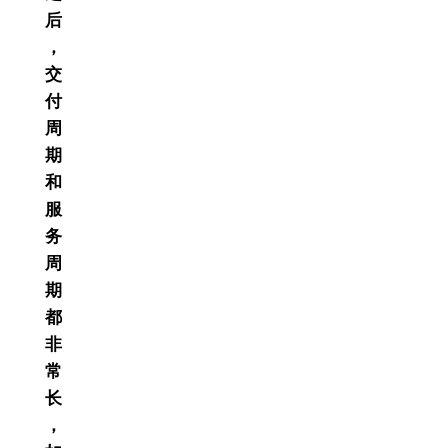
后
，
交
付
周
期
和
服
务
周
期
都
非
常
长
，