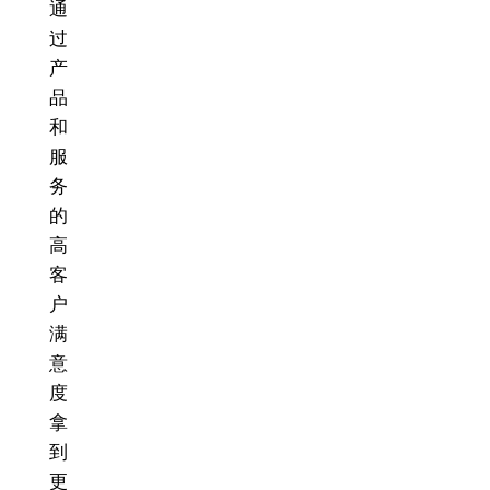
通
过
产
品
和
服
务
的
高
客
户
满
意
度
拿
到
更