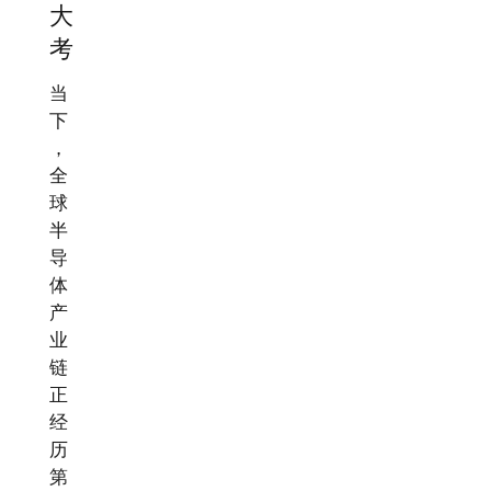
大
考
当
下
，
全
球
半
导
体
产
业
链
正
经
历
第