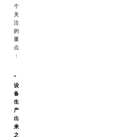
个
关
注
的
重
点
：
“
设
备
生
产
出
来
之