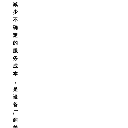
减
少
不
确
定
的
服
务
成
本
，
是
设
备
厂
商
关