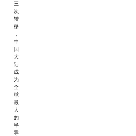
三
次
转
移
，
中
国
大
陆
成
为
全
球
最
大
的
半
导