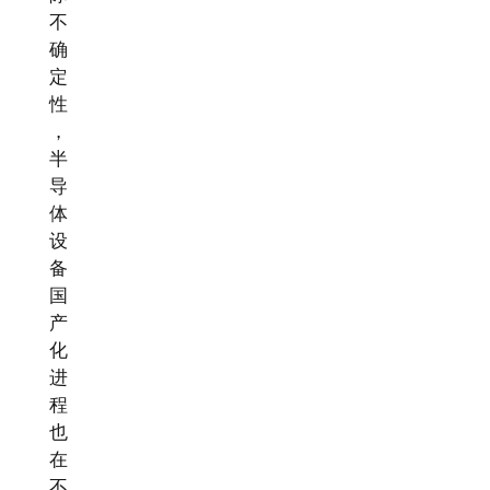
不
确
定
性
，
半
导
体
设
备
国
产
化
进
程
也
在
不