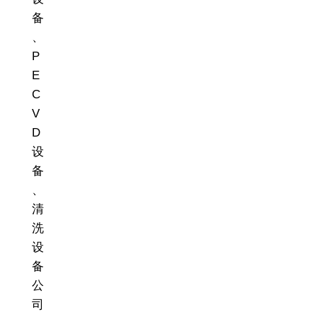
备
、
P
E
C
V
D
设
备
、
清
洗
设
备
公
司