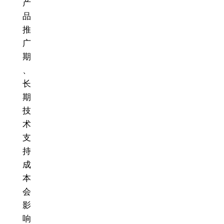
产
品
推
广
期
、
长
期
技
术
支
持
成
本
会
影
响