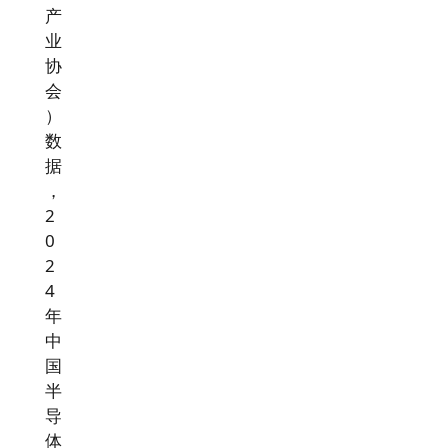
产
业
协
会
）
数
据
，
2
0
2
4
年
中
国
半
导
体