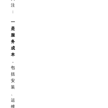
注
：
一
是
服
务
成
本
，
包
括
安
装
、
运
维