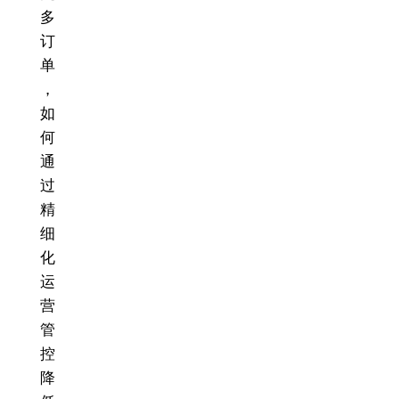
多
订
单
，
如
何
通
过
精
细
化
运
营
管
控
降