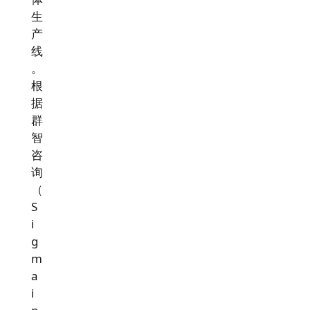
生
产
线
。
根
据
群
智
咨
询
（
S
i
g
m
a
i