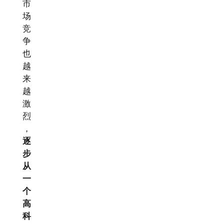
市
场
竞
争
也
越
来
越
激
烈
，
逐
步
从
一
个
高
科