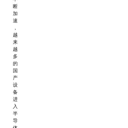
断
加
速
，
越
来
越
多
的
国
产
设
备
进
入
半
导
体