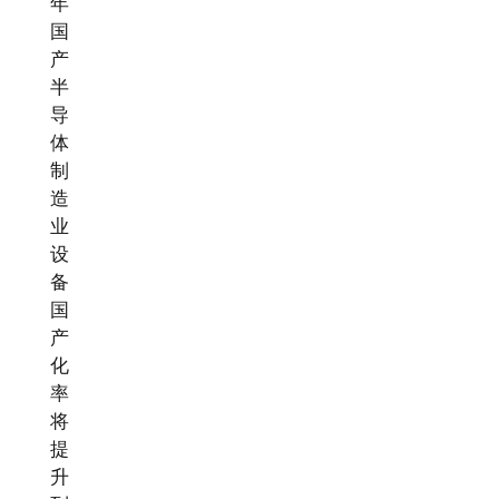
年
国
产
半
导
体
制
造
业
设
备
国
产
化
率
将
提
升