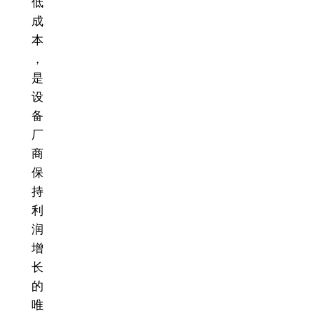
低
成
本
，
是
设
备
厂
商
保
持
利
润
增
长
的
唯