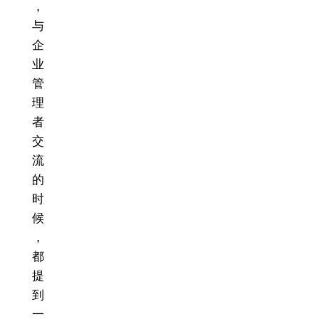
，
与
企
业
管
理
者
交
流
的
时
候
，
都
提
到
一