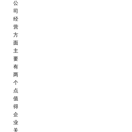
公
司
经
营
方
面
主
要
有
两
个
点
值
得
企
业
关