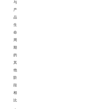
与
产
品
生
命
周
期
的
其
他
阶
段
相
比
，