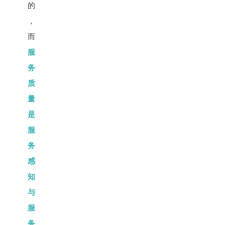
的
，
而
服
务
质
量
是
服
务
感
知
与
服
务