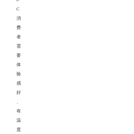
C
消
费
者
需
要
体
验
感
好
、
有
温
度