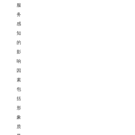
服
务
感
知
的
影
响
因
素
包
括
形
象
质