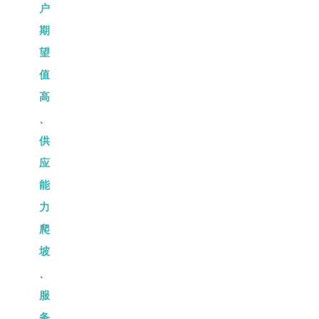
户
期
望
值
高
、
供
应
能
力
爬
坡
、
服
务