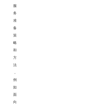
服
务
准
备
策
略
和
方
法
，
例
如
面
向