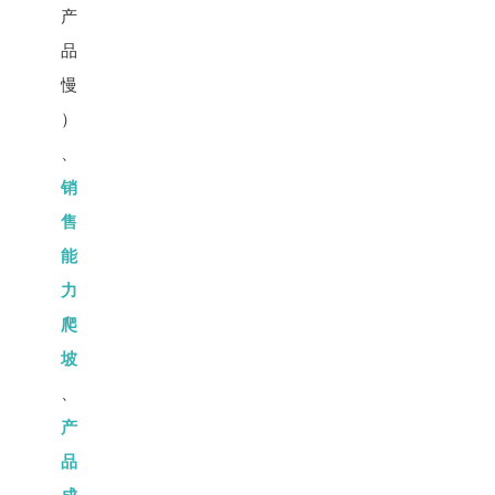
产
品
慢
）
、
销
售
能
力
爬
坡
、
产
品