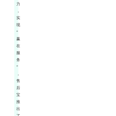
力
，
实
现
“
赢
在
服
务
”
，
售
后
宝
推
出
了