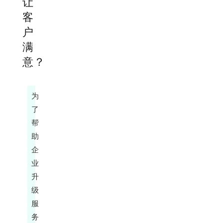
让
客
户
满
意？
为
了
帮
助
企
业
升
级
服
务