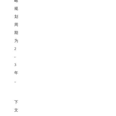
略
规
划
周
期
为
2
-
3
年
。
下
文