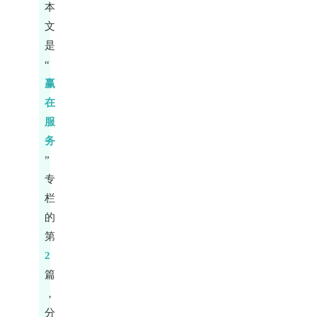
本
文
是
“
赢
在
服
务
”
专
栏
的
第
2
篇
，
分