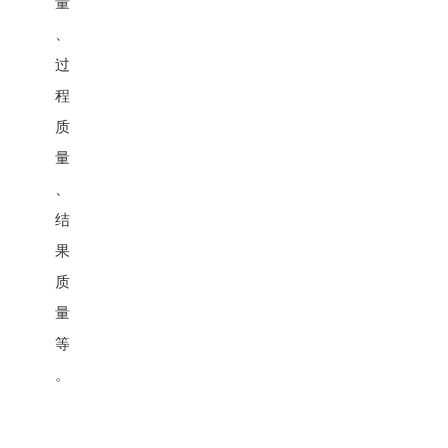
量
、
过
程
质
量
、
结
果
质
量
等
。