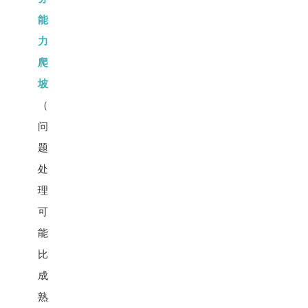
能
力
爬
坡
（
问
题
处
理
可
能
比
成
熟