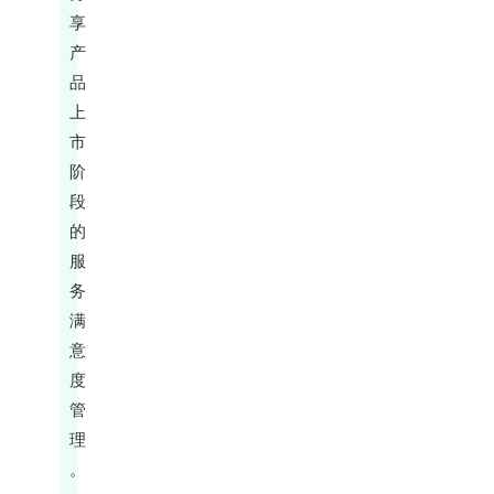
享
产
品
上
市
阶
段
的
服
务
满
意
度
管
理
。