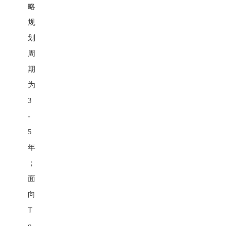
略
规
划
周
期
为
3
-
5
年
；
面
向
T
o