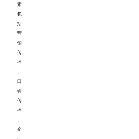
素
包
括
营
销
传
播
、
口
碑
传
播
、
企