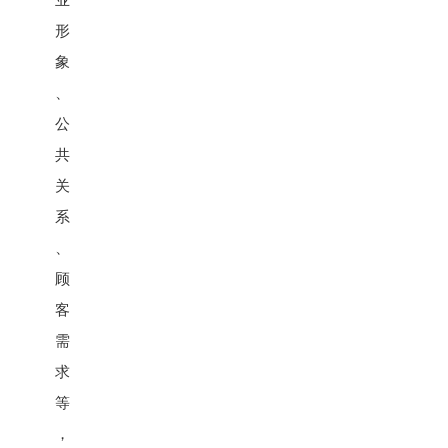
业
形
象
、
公
共
关
系
、
顾
客
需
求
等
，