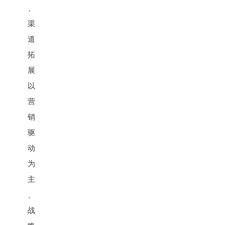
、
渠
道
拓
展
以
营
销
驱
动
为
主
、
战