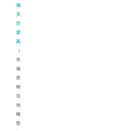
场
关
注
度
高
（
市
场
营
销
活
动
铺
垫