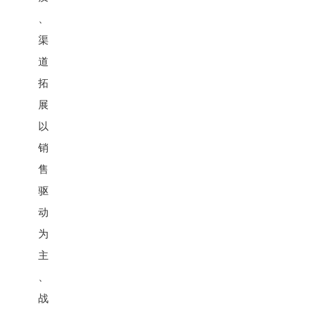
、
渠
道
拓
展
以
销
售
驱
动
为
主
、
战