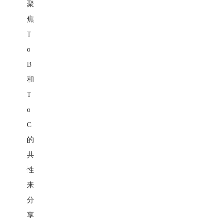
聚
焦
T
o
B
和
T
o
C
的
共
性
来
分
享