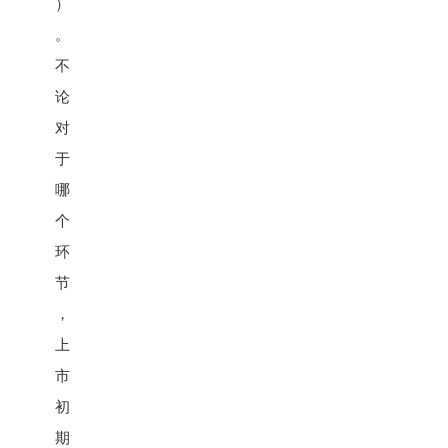
）
。
不
论
对
于
哪
个
环
节
，
上
市
初
期