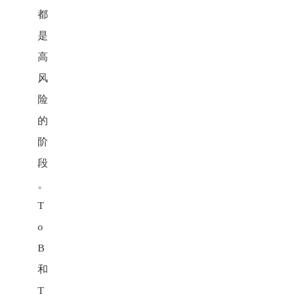
都
是
高
风
险
的
阶
段
。
T
o
B
和
T