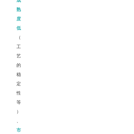
成
熟
度
低
（
工
艺
的
稳
定
性
等
）
、
市