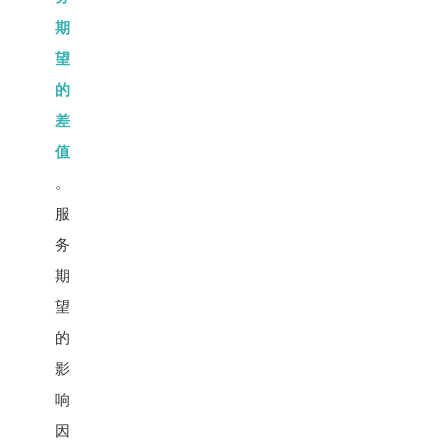
期
望
的
差
值
。
服
务
期
望
的
影
响
因