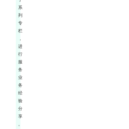
系
列
专
栏
，
进
行
服
务
业
务
经
验
分
享
。