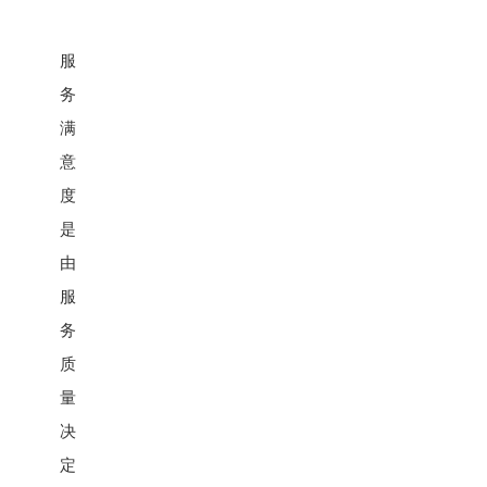
服
务
满
意
度
是
由
服
务
质
量
决
定