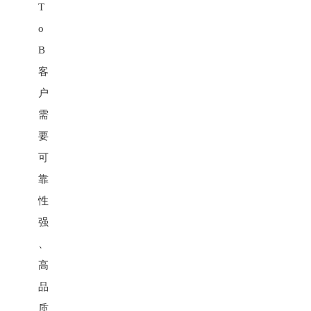
T
o
B
客
户
需
要
可
靠
性
强
、
高
品
质