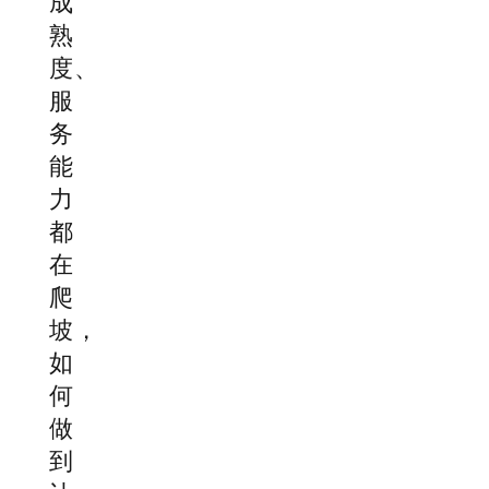
成
熟
度、
服
务
能
力
都
在
爬
坡，
如
何
做
到