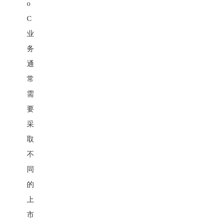
o
C
业
务
通
常
需
要
采
取
不
同
的
上
市