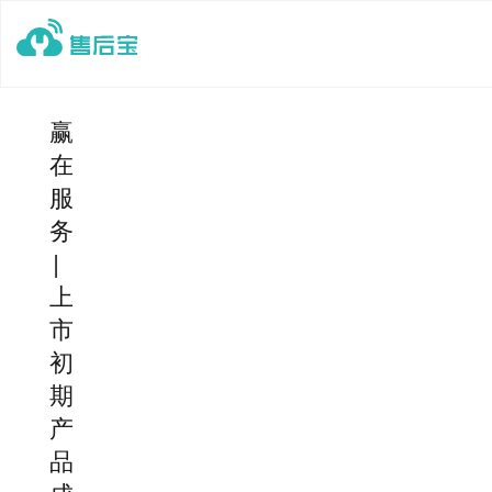
赢
在
服
务
|
上
市
初
期
产
品