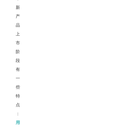
新
产
品
上
市
阶
段
有
一
些
特
点
：
用