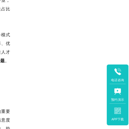
关占比
务模式
率、优
质人才
考题
。
电话咨询
预约演示
的重要
满意度
APP下载
业，助