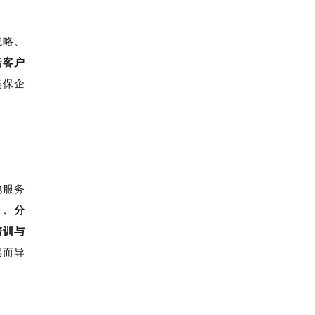
战略、
括
客户
确保企
地服务
）、分
培训与
误而导