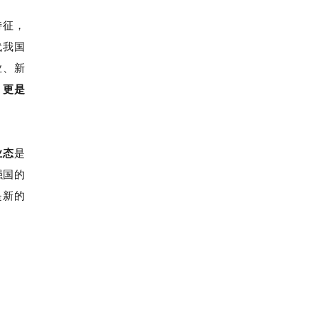
特征，
代我国
业、新
，更是
业态
是
强国的
是新的