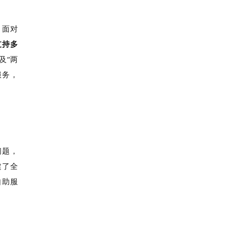
。面对
支持多
及“两
服务，
问题，
建了全
自助服