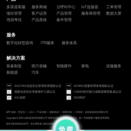
多渠道客服
服务商城
云呼叫中心
IoT连接器
工单管理
项目管理
客户运营
产品管理
服务商管理
数据大屏
培训考试
产品质保
备件管理
服务
数字化转型咨询
ITR服务
服务体系
解决方案
装备制造
医疗器械
智能硬件
家电
设施服务
新能源
汽车
ISO27001信息安全管理体系国际认证
ISO9001质量管理体系国际认证
国家信息安全等级保护三级认证
CMMI3软件能力成熟度模型集成认证
SSL加密
DOS防护
APP 名称：售后宝 丨 1.8.4 丨
产品功能
丨
隐私协议
丨
权限列表
丨 开发者：众联成业科技有限公司
Copyright © 2024 众联成业科技有限公司 保留所有权利 Publink售后宝 - 新一代智能客户服务管理系统
浙ICP备2020031187号
浙公网安备 33011002015546号