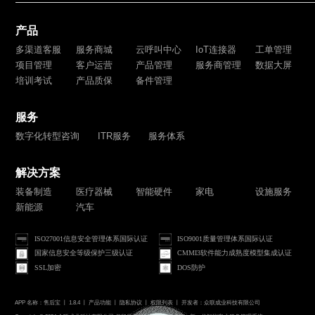
产品
多渠道客服
服务商城
云呼叫中心
IoT连接器
工单管理
项目管理
客户运营
产品管理
服务商管理
数据大屏
培训考试
产品质保
备件管理
服务
数字化转型咨询
ITR服务
服务体系
解决方案
装备制造
医疗器械
智能硬件
家电
设施服务
新能源
汽车
ISO27001信息安全管理体系国际认证
ISO9001质量管理体系国际认证
国家信息安全等级保护三级认证
CMMI3软件能力成熟度模型集成认证
SSL加密
DOS防护
APP 名称：售后宝 丨 1.8.4 丨
产品功能
丨
隐私协议
丨
权限列表
丨 开发者：众联成业科技有限公司