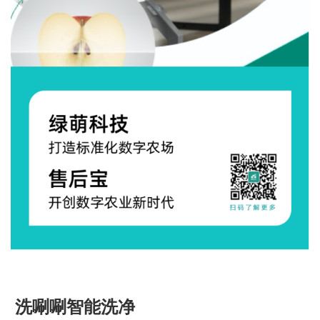
洗唰唰智能洗净