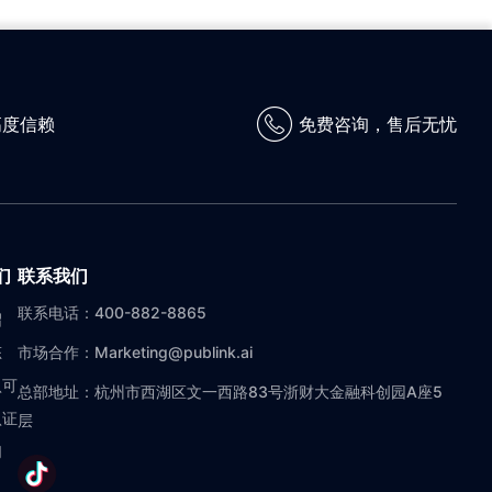
高度信赖
免费咨询，售后无忧
们
联系我们
联系电话：400-882-8865
绍
态
市场合作：Marketing@publink.ai
认可
总部地址：杭州市西湖区文一西路83号浙财大金融科创园A座5
认证
层
们