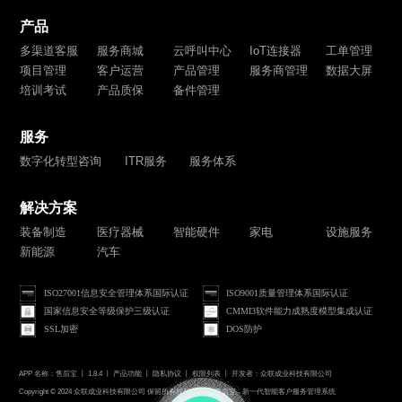
产品
多渠道客服
服务商城
云呼叫中心
IoT连接器
工单管理
项目管理
客户运营
产品管理
服务商管理
数据大屏
培训考试
产品质保
备件管理
服务
数字化转型咨询
ITR服务
服务体系
解决方案
装备制造
医疗器械
智能硬件
家电
设施服务
新能源
汽车
ISO27001信息安全管理体系国际认证
ISO9001质量管理体系国际认证
国家信息安全等级保护三级认证
CMMI3软件能力成熟度模型集成认证
SSL加密
DOS防护
APP 名称：售后宝 丨 1.8.4 丨
产品功能
丨
隐私协议
丨
权限列表
丨 开发者：众联成业科技有限公司
Copyright © 2024 众联成业科技有限公司 保留所有权利 Publink售后宝 - 新一代智能客户服务管理系统