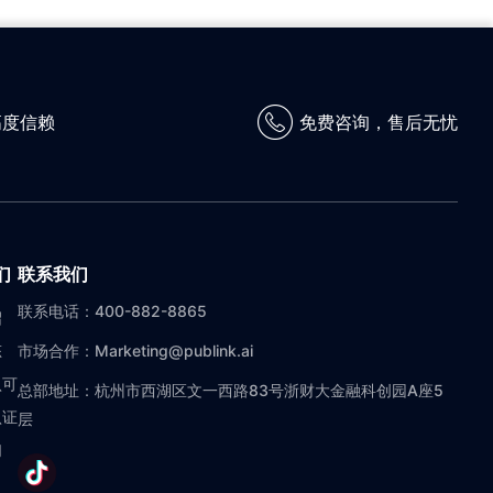
高度信赖
免费咨询，售后无忧
们
联系我们
联系电话：400-882-8865
绍
态
市场合作：Marketing@publink.ai
认可
总部地址：杭州市西湖区文一西路83号浙财大金融科创园A座5
认证
层
们