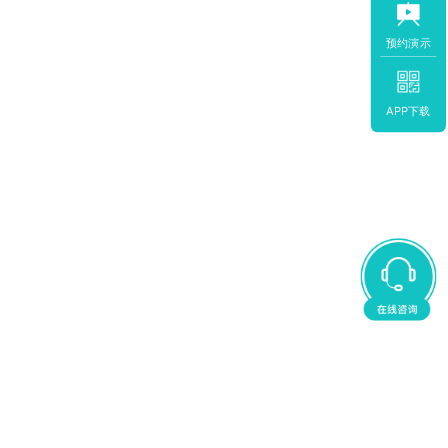
预约演示
APP下载