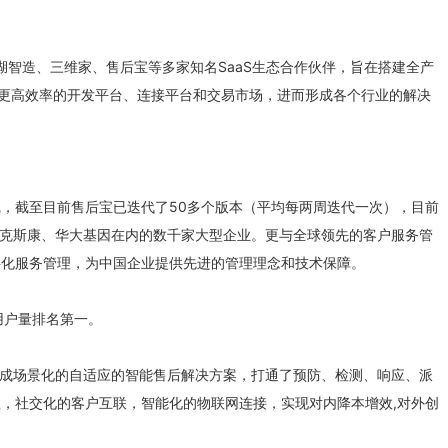
驻黑湖智造、三维家、售后宝等多家知名SaaS生态合作伙伴，旨在搭建全产
本、更高效率的开发平台、连接平台和交易市场，进而形成各个行业的解决
上线，截至目前售后宝已迭代了50多个版本（平均每两周迭代一次），目前
、海克斯康、华大基因在内的数千家大型企业。更与全球领先的客户服务管
字化服务管理，为中国企业提供先进的管理理念和技术保障。
用户量排名第一。
已形成场景化的自适应的智能售后解决方案，打通了预防、检测、响应、派
，社交化的客户互联，智能化的物联网连接，实现对内降本增效,对外创