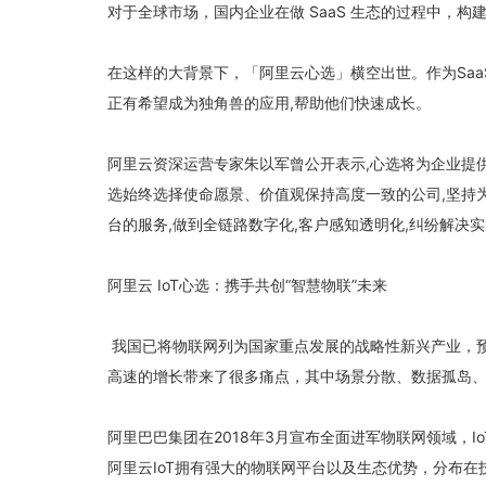
对于全球市场，国内企业在做 SaaS 生态的过程中，
在这样的大背景下，「阿里云心选」横空出世。作为Sa
正有希望成为独角兽的应用,帮助他们快速成长。
阿里云资深运营专家朱以军曾公开表示,心选将为企业提供
选始终选择使命愿景、价值观保持高度一致的公司,坚持
台的服务,做到全链路数字化,客户感知透明化,纠纷解决
阿里云 IoT心选：携手共创“智慧物联”未来
我国已将物联网列为国家重点发展的战略性新兴产业，预计
高速的增长带来了很多痛点，其中场景分散、数据孤岛
阿里巴巴集团在2018年3月宣布全面进军物联网领域，
阿里云IoT拥有强大的物联网平台以及生态优势，分布