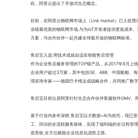
此，阿里云提出了开放式生态概念。
目前，在阿里云物联网市场上（Link market）已入
业链最优质的物联网市场,与为IoT开发者提供更低成
方案，与合作伙伴一起共建全球最开放的物联网标准。
售后宝入选:用技术成就自适应智能售后管理
作为企业售后服务管理的TOP级产品，从2017年6月
企业用户超过3万家，其中包括GE、ABB、中国船舶
理咨询专家——德国巴卡维达成战略合作，共同推广数
售后宝目前位居阿里钉钉生态合作伙伴客服软件GMV、
基于行业内多年深耕,售后宝以大数据+AI为依托，现
工、回访的全流程服务脉络，实现了端到端的全过程管理
造营收,全方位赋能企业信息化进阶之路。