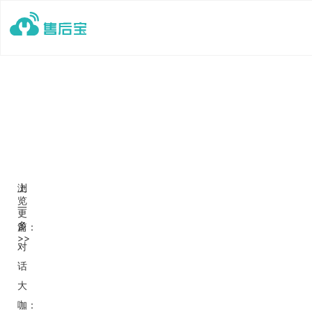
上
浏
览
一
更
多
篇：
>>
对
话
大
咖：