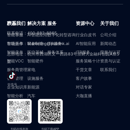
产品
联系我们
解决方案
服务
资源中心
关于我们
联系电话：400-882-8865
智能客服
AI智能应用
数字化转型咨询
行业白皮书
公司介绍
智能派单
市场合作：Marketing@publink.ai
装备制造
ITR服务
AI智能应用
新闻动态
智能录单
医疗器械
服务体系
ITR服务
荣誉与认可
总部地址：杭州市西湖区文一西路83号浙财大金融科创园A座5
智能VOC
智能硬件
服务策略十计
资质与认证
层
服务商管理
家电
干货文章
联系我们
备件管理
设施服务
客户故事
抖音号
企业知识库
新能源
对话专家
智能分析
汽车
大咖直播
扫码在线咨询
扫码下载APP