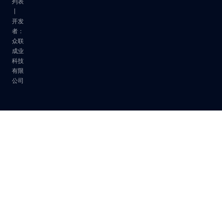
列表
丨
开发
者：
众联
成业
科技
有限
公司