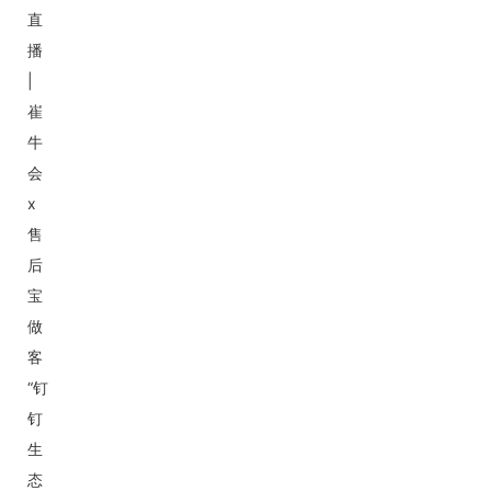
直
播
|
崔
牛
会
x
售
后
宝
做
客
“钉
钉
生
态