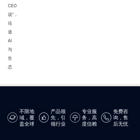
CEO
说”，
论
道
AI
与
生
态
不限地
产品领
专业服
免费咨
域，覆
先，引
务，高
询，售
盖全球
领行业
度信赖
后无忧