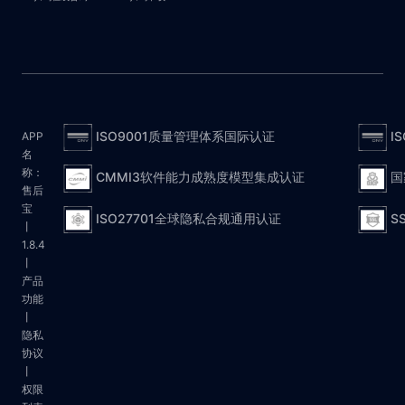
ISO9001质量管理体系国际认证
I
APP
名
称：
CMMI3软件能力成熟度模型集成认证
国
售后
宝
ISO27701全球隐私合规通用认证
S
丨
1.8.4
丨
产品
功能
丨
隐私
协议
丨
权限