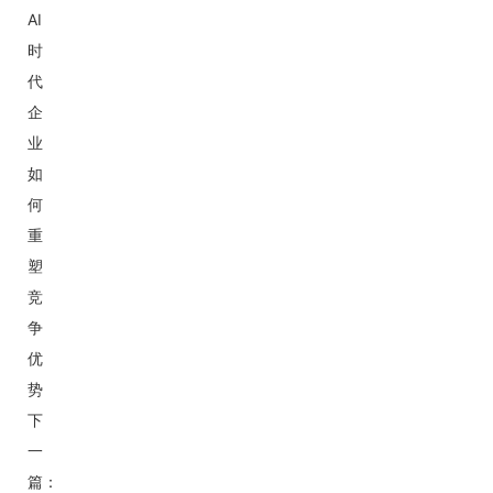
AI
时
代
企
业
如
何
重
塑
竞
争
优
势
下
一
篇：