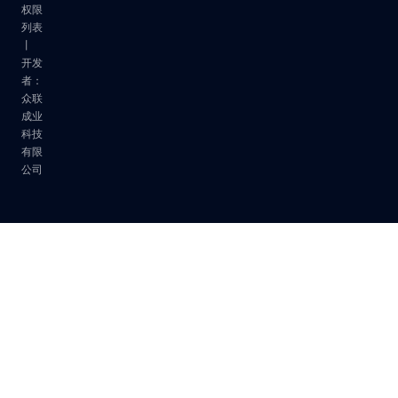
权限
列表
丨
开发
者：
众联
成业
科技
有限
公司