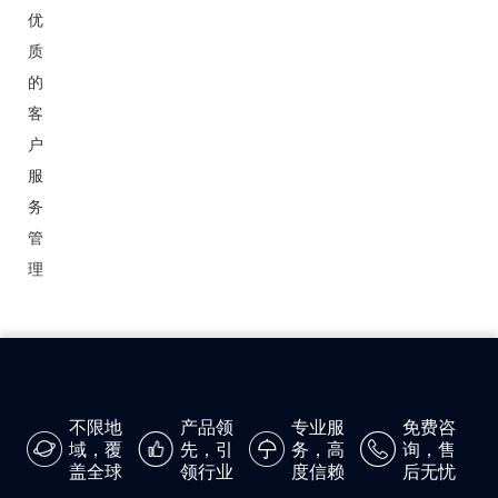
优
质
的
客
户
服
务
管
理
不限地
产品领
专业服
免费咨
域，覆
先，引
务，高
询，售
盖全球
领行业
度信赖
后无忧