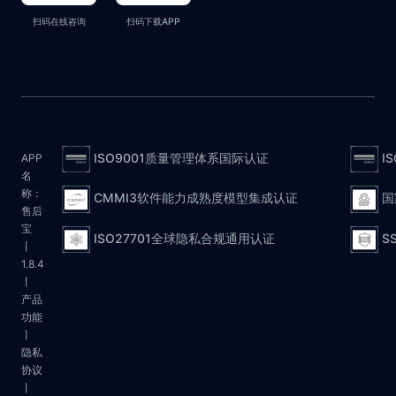
扫码在线咨询
扫码下载APP
ISO9001质量管理体系国际认证
I
APP
名
称：
CMMI3软件能力成熟度模型集成认证
国
售后
宝
ISO27701全球隐私合规通用认证
S
丨
1.8.4
丨
产品
功能
丨
隐私
协议
丨