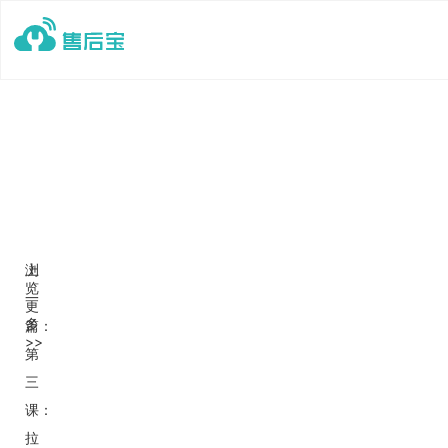
上
浏
览
一
更
多
篇：
>>
第
三
课：
拉