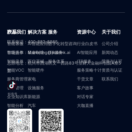
产品
联系我们
解决方案
服务
资源中心
关于我们
联系电话：400-882-8865
智能客服
AI智能应用
数字化转型咨询
行业白皮书
公司介绍
智能派单
市场合作：Marketing@publink.ai
装备制造
ITR服务
AI智能应用
新闻动态
智能录单
医疗器械
服务体系
ITR服务
荣誉与认可
总部地址：杭州市西湖区文一西路83号浙财大金融科创园A座5
智能VOC
智能硬件
服务策略十计
资质与认证
层
服务商管理
家电
干货文章
联系我们
备件管理
设施服务
客户故事
抖音号
企业知识库
新能源
对话专家
智能分析
汽车
大咖直播