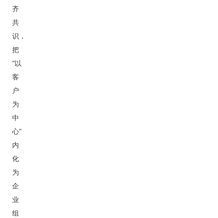
齐
共
识，
把
“以
客
户
为
中
心”
内
化
为
企
业
组