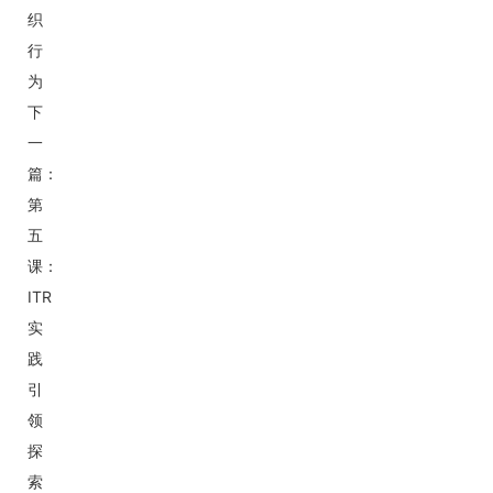
织
行
为
下
一
篇：
第
五
课：
ITR
实
践
引
领
探
索