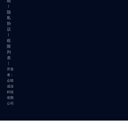
能
丨
隐
私
协
议
丨
权
限
列
表
丨
开发
者：
众联
成业
科技
有限
公司