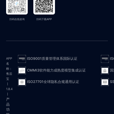
扫码在线咨询
扫码下载APP
ISO9001质量管理体系国际认证
I
APP
名
称：
CMMI3软件能力成熟度模型集成认证
国
售后
宝
ISO27701全球隐私合规通用认证
S
丨
1.8.4
丨
产
品
功