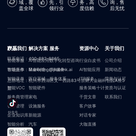
域，覆
先，引
务，高
询，售
盖全球
领行业
度信赖
后无忧
产品
联系我们
解决方案
服务
资源中心
关于我们
联系电话：400-882-8865
智能客服
AI智能应用
数字化转型咨询
行业白皮书
公司介绍
智能派单
市场合作：Marketing@publink.ai
装备制造
ITR服务
AI智能应用
新闻动态
智能录单
医疗器械
服务体系
ITR服务
荣誉与认可
总部地址：杭州市西湖区文一西路83号浙财大金融科创园A座5
智能VOC
智能硬件
服务策略十计
资质与认证
层
服务商管理
家电
干货文章
联系我们
备件管理
设施服务
客户故事
抖音号
企业知识库
新能源
对话专家
智能分析
汽车
大咖直播